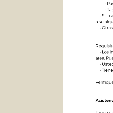
• Pasapo
• Tarje
• Si lo 
a su alqu
• Otras
Requisit
• Los in
área. Pu
• Usted
• Tiene
Verifique
Asistenc
Tenga en