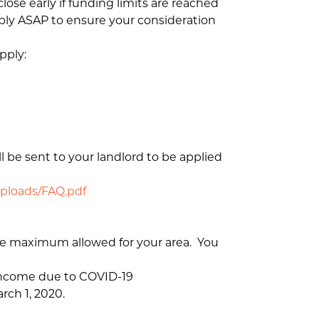
lose early if funding limits are reached
pply ASAP to ensure your consideration
pply:
l be sent to your landlord to be applied
/uploads/FAQ.pdf
he maximum allowed for your area. You
 income due to COVID-19
ch 1, 2020.