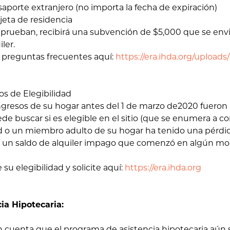
rte extranjero (no importa la fecha de expiración)
ta de residencia
aprueban, recibirá una subvención de $5,000 que se envi
iler.
 preguntas frecuentes aquí:
https://era.ihda.org/uploads
os de Elegibilidad
gresos de su hogar antes del 1 de marzo de2020 fueron 
ede buscar si es elegible en el sitio (que se enumera a c
 o un miembro adulto de su hogar ha tenido una pérdid
 un saldo de alquiler impago que comenzó en algún mo
 su elegibilidad y solicite aquí:
https://era.ihda.org
ia Hipotecaria:
 cuenta que el programa de asistencia hipotecaria aún s