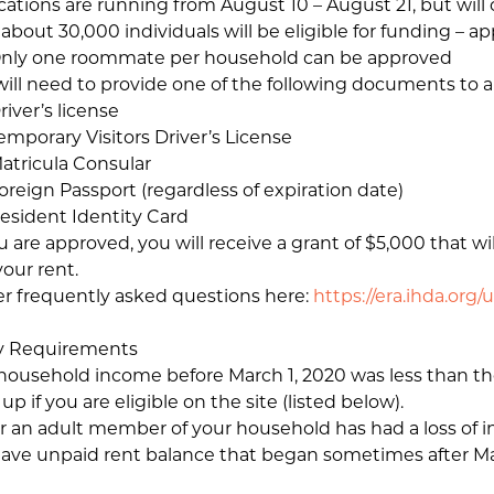
ations are running from August 10 – August 21, but will c
bout 30,000 individuals will be eligible for funding – a
 one roommate per household can be approved
ll need to provide one of the following documents to a
er’s license
rary Visitors Driver’s License
icula Consular
gn Passport (regardless of expiration date)
dent Identity Card
 are approved, you will receive a grant of $5,000 that wil
your rent.
 frequently asked questions here:
https://era.ihda.org
ity Requirements
ousehold income before March 1, 2020 was less than t
up if you are eligible on the site (listed below).
 an adult member of your household has had a loss of
ve unpaid rent balance that began sometimes after Mar