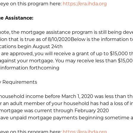
eye on this program here:
https://era.ihda.org
e Assistance:
note, the mortgage assistance program is still being deve
ion that is true as of 8/10/2020Below is the information t
cations begin August 24th
 are approved, you will receive a grant of up to $15,000 
against your mortgage. You may receive less than $15,0
information forthcoming
lity Requirements
ousehold income before March 1, 2020 was less than t
r an adult member of your household has had a loss of
mortgage was current through February 2020
ave unpaid mortgage payments beginning sometime af
eye on this program here:
https://era.ihda.org