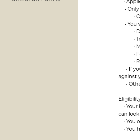
• Applic
• Only a
• Only
• You wi
• Driv
• Tempo
• Matr
• Forei
• Resi
• If you
against 
• Other
Eligibil
• Your h
can look 
• You or
• You ha