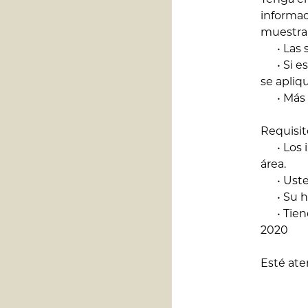
informac
muestra l
• Las s
• Si es 
se apliq
• Más i
Requisit
• Los in
área.
• Usted
• Su hip
• Tiene
2020
Esté ate