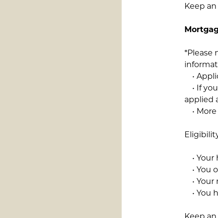
Keep an 
Mortgag
*Please 
informat
• Appli
• If you
applied 
• More 
Eligibi
• Your h
• You o
• Your 
• You h
Keep an 