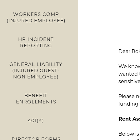
WORKERS COMP
(INJURED EMPLOYEE)
HR INCIDENT
REPORTING
Dear Bo
GENERAL LIABILITY
We know
(INJURED GUEST-
wanted 
NON EMPLOYEE)
sensitive
BENEFIT
Please n
ENROLLMENTS
funding 
Rent As
401(K)
Below is
DIRECTOR FORMS