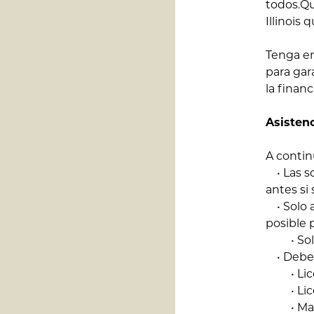
todos.Qu
Illinois
Tenga en
para gar
la finan
Asistenc
A continu
• Las so
antes si
• Solo a
posible 
• Solo 
• Deber
• Lice
• Licen
• Matrí